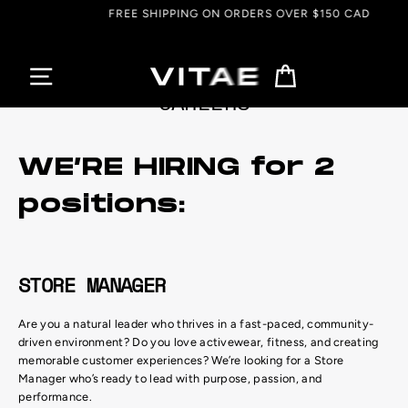
Skip
FREE SHIPPING ON ORDERS OVER $150 CAD
to
content
Cart
CAREERS
WE’RE HIRING for 2
positions:
STORE MANAGER
Are you a natural leader who thrives in a fast-paced, community-
driven environment? Do you love activewear, fitness, and creating
memorable customer experiences? We’re looking for a Store
Manager who’s ready to lead with purpose, passion, and
performance.