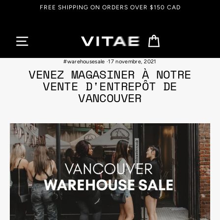
Passer
FREE SHIPPING ON ORDERS OVER $150 CAD
au
contenu
Panier
#activewear
·
#blackfridaydeal
·
#blackfridaysale
·
#vancouver
·
#warehousesale
·
17 novembre, 2021
VENEZ MAGASINER À NOTRE
VENTE D'ENTREPÔT DE
VANCOUVER