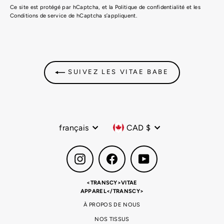
Ce site est protégé par hCaptcha, et la
Politique de confidentialité
et les
Conditions de service
de hCaptcha s’appliquent.
SUIVEZ LES VITAE BABE
Langue
Devise
français
CAD $
Instagram
Facebook
YouTube
<TRANSCY>VITAE
APPAREL</TRANSCY>
À PROPOS DE NOUS
NOS TISSUS