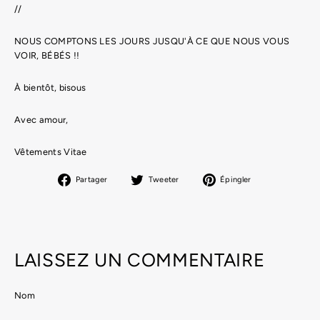
//
NOUS COMPTONS LES JOURS JUSQU'À CE QUE NOUS VOUS
VOIR, BÉBÉS !!
À bientôt, bisous
Avec amour,
Vêtements Vitae
Partager
Tweeter
Épingler
Partager
Tweeter
Épingler
sur
sur
sur
Facebook
Twitter
Pinterest
LAISSEZ UN COMMENTAIRE
Nom