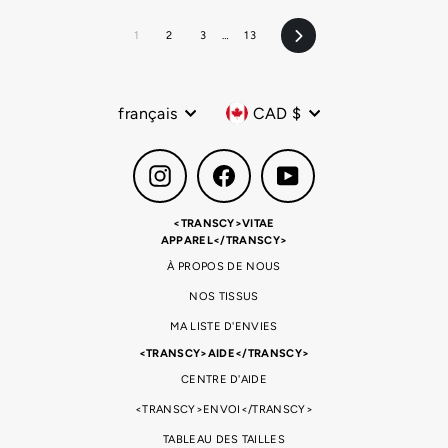
1
2
3
…
13
Suivant
Langue
Devise
français
CAD $
Instagram
Facebook
YouTube
<TRANSCY>VITAE
APPAREL</TRANSCY>
À PROPOS DE NOUS
NOS TISSUS
MA LISTE D'ENVIES
<TRANSCY>AIDE</TRANSCY>
CENTRE D'AIDE
<TRANSCY>ENVOI</TRANSCY>
TABLEAU DES TAILLES