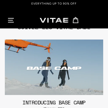
Passer
FREE SHIPPING ON ORDERS OVER $150 CAD
au
contenu
Panier
SUIVEZ LES VITAE BABE
INTRODUCING BASE CAMP