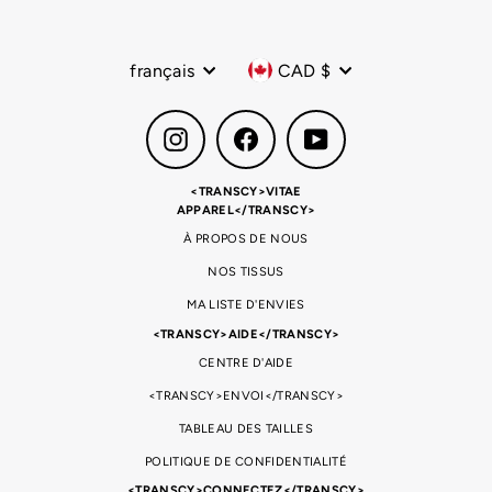
Langue
Devise
français
CAD $
Instagram
Facebook
YouTube
<TRANSCY>VITAE
APPAREL</TRANSCY>
À PROPOS DE NOUS
NOS TISSUS
MA LISTE D'ENVIES
<TRANSCY>AIDE</TRANSCY>
CENTRE D'AIDE
<TRANSCY>ENVOI</TRANSCY>
TABLEAU DES TAILLES
POLITIQUE DE CONFIDENTIALITÉ
<TRANSCY>CONNECTEZ</TRANSCY>