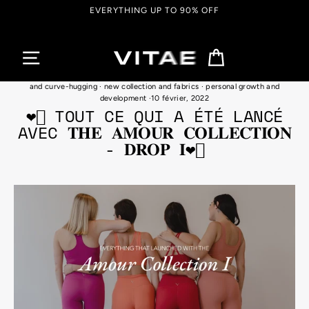
Passer
FREE SHIPPING ON ORDERS OVER $150 CAD
au
contenu
Panier
best workout leggings for women
·
fitness leggings with pockets
·
flattering
and curve-hugging
·
new collection and fabrics
·
personal growth and
development
·
10 février, 2022
❤️‍🔥 TOUT CE QUI A ÉTÉ LANCÉ
AVEC 𝐓𝐇𝐄 𝐀𝐌𝐎𝐔𝐑 𝐂𝐎𝐋𝐋𝐄𝐂𝐓𝐈𝐎𝐍
- 𝐃𝐑𝐎𝐏 𝐈❤️‍🔥