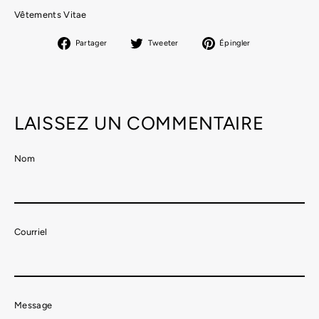
Vêtements Vitae
Partager
Tweeter
Épingler
Partager
Tweeter
Épingler
sur
sur
sur
Facebook
Twitter
Pinterest
LAISSEZ UN COMMENTAIRE
Nom
Courriel
Message