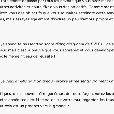
r totalement dépassé par tous les devoirs que vous avez mainten
utres activités et cours, fixez-vous des objectifs. Comme main
 fixez-vous des objectifs que vous souhaitez atteindre cette ann
s, mais essayez également d'inclure un peu d'amour-propre et d
 je souhaite passer d'un score d'anglais global de B à B+
- cela
eur, mais c'est la preuve que vous apprenez et vous développez
vec le même niveau de réussite !
, je veux améliorer mon amour-propre et me sentir vraiment u
ifiques, ou ils peuvent être généraux, de toute façon, notez les
tte année scolaire. Mettez-les sur votre mur, regardez-les tous 
t cela est un progrès vers la grandeur.