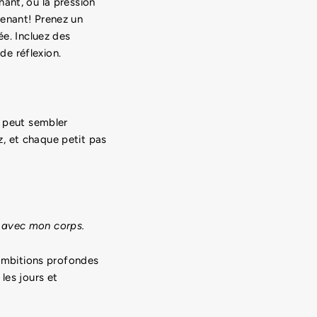
ant, ou la pression
tenant! Prenez un
ée. Incluez des
e réflexion.
 peut sembler
, et chaque petit pas
n avec mon corps.
 ambitions profondes
les jours et