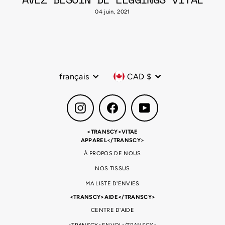
04 juin, 2021
Langue
Devise
français
CAD $
Instagram
Facebook
YouTube
<TRANSCY>VITAE
APPAREL</TRANSCY>
À PROPOS DE NOUS
NOS TISSUS
MA LISTE D'ENVIES
<TRANSCY>AIDE</TRANSCY>
CENTRE D'AIDE