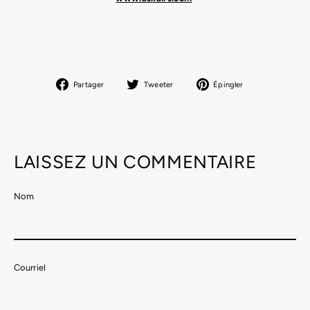
Partager
Tweeter
Épingler
Partager
Tweeter
Épingler
sur
sur
sur
Facebook
Twitter
Pinterest
LAISSEZ UN COMMENTAIRE
Nom
Courriel