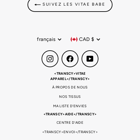
SUIVEZ LES VITAE BABE
Langue
Devise
français
CAD $
Instagram
Facebook
YouTube
<TRANSCY>VITAE
APPAREL</TRANSCY>
À PROPOS DE NOUS
NOS TISSUS
MA LISTE D'ENVIES
<TRANSCY>AIDE</TRANSCY>
CENTRE D'AIDE
<TRANSCY>ENVOI</TRANSCY>