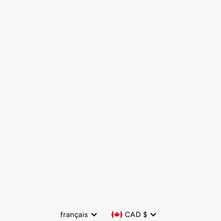
Langue
Devise
français
CAD $