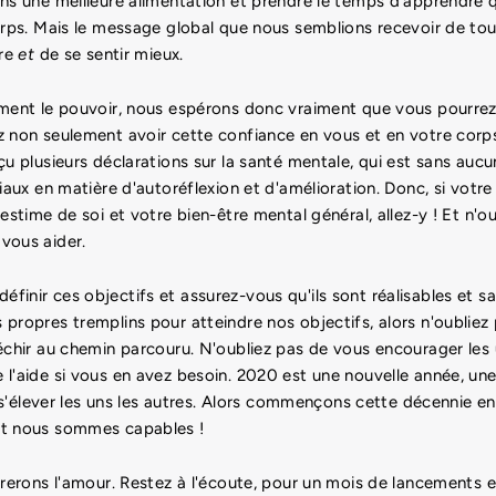
ns une meilleure alimentation et prendre le temps d'apprendre qu
orps. Mais le message global que nous semblions recevoir de tou
tre
et
de se sentir mieux.
iment le pouvoir, nous espérons donc vraiment que vous pourrez
 non seulement avoir cette confiance en vous et en votre corps
çu plusieurs déclarations sur la santé mentale, qui est sans aucu
ciaux en matière d'autoréflexion et d'amélioration. Donc, si votr
 estime de soi et votre bien-être mental général, allez-y ! Et n'o
vous aider.
inir ces objectifs et assurez-vous qu'ils sont réalisables et sa
propres tremplins pour atteindre nos objectifs, alors n'oubliez
échir au chemin parcouru. N'oubliez pas de vous encourager les 
l'aide si vous en avez besoin. 2020 est une nouvelle année, une
 s'élever les uns les autres.
Alors commençons cette décennie en
nt nous sommes capables !
brerons l'amour. Restez à l'écoute, pour un mois de lancements