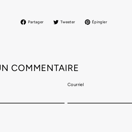
Partager
Tweeter
Épingler
Partager
Tweeter
Épingler
sur
sur
sur
Facebook
Twitter
Pinterest
 UN COMMENTAIRE
Courriel