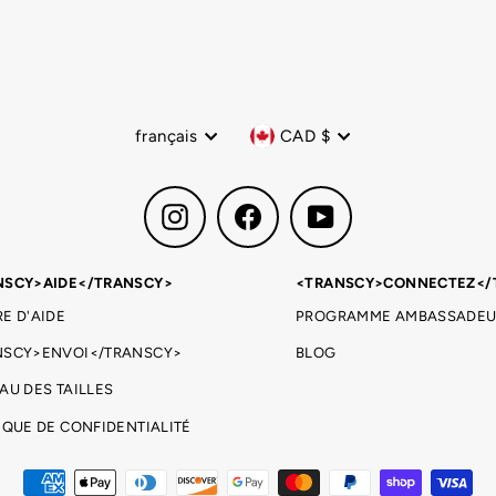
Langue
Devise
français
CAD $
Instagram
Facebook
YouTube
NSCY>AIDE</TRANSCY>
<TRANSCY>CONNECTEZ</
E D'AIDE
PROGRAMME AMBASSADEU
NSCY>ENVOI</TRANSCY>
BLOG
AU DES TAILLES
IQUE DE CONFIDENTIALITÉ