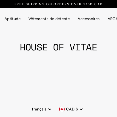
FREE SHIPPING ON ORDERS OVER $150 CAD
Aptitude
Vêtements de détente
Accessoires
ARCH
HOUSE OF VITAE
Langue
Devise
français
CAD $