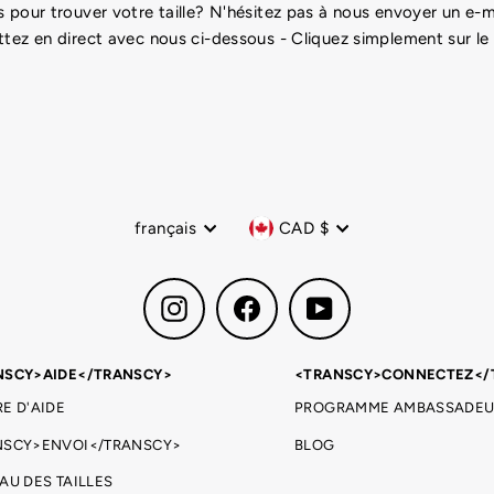
 pour trouver votre taille? N'hésitez pas à nous envoyer un e
ttez en direct avec nous ci-dessous - Cliquez simplement sur le
Langue
Devise
français
CAD $
Instagram
Facebook
YouTube
NSCY>AIDE</TRANSCY>
<TRANSCY>CONNECTEZ</
E D'AIDE
PROGRAMME AMBASSADEU
NSCY>ENVOI</TRANSCY>
BLOG
AU DES TAILLES