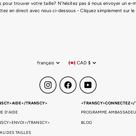
 pour trouver votre taille? N'hésitez pas à nous envoyer un e
ttez en direct avec nous ci-dessous - Cliquez simplement sur le
Langue
Devise
français
CAD $
Instagram
Facebook
YouTube
NSCY>AIDE</TRANSCY>
<TRANSCY>CONNECTEZ</
E D'AIDE
PROGRAMME AMBASSADEU
NSCY>ENVOI</TRANSCY>
BLOG
AU DES TAILLES