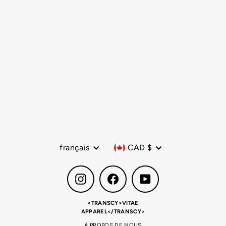
Langue
Devise
français
CAD $
Instagram
Facebook
YouTube
<TRANSCY>VITAE
APPAREL</TRANSCY>
À PROPOS DE NOUS