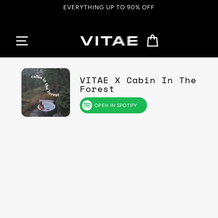
Passer
EVERYTHING UP TO 90% OFF
au
contenu
Panier
VITAE X Cabin In The
Forest
OPEN IN SPOTIFY