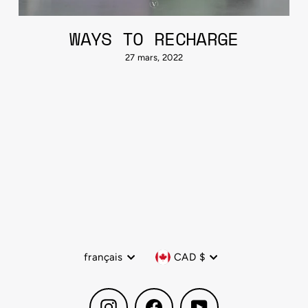
WAYS TO RECHARGE
27 mars, 2022
Langue
Devise
français
CAD $
Instagram
Facebook
YouTube